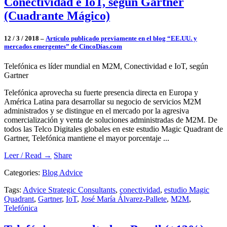
Conectividad e IoT, según Gartner
(Cuadrante Mágico)
12 / 3 / 2018 –
Artículo publicado previamente en el blog “EE.UU. y
mercados emergentes” de CincoDías.com
Telefónica es líder mundial en M2M, Conectividad e IoT, según
Gartner
Telefónica aprovecha su fuerte presencia directa en Europa y
América Latina para desarrollar su negocio de servicios M2M
administrados y se distingue en el mercado por la agresiva
comercialización y venta de soluciones administradas de M2M. De
todos las Telco Digitales globales en este estudio Magic Quadrant de
Gartner, Telefónica mantiene el mayor porcentaje ...
Leer / Read →
Share
Categories:
Blog Advice
Tags:
Advice Strategic Consultants
,
conectividad
,
estudio Magic
Quadrant
,
Gartner
,
IoT
,
José María Álvarez-Pallete
,
M2M
,
Telefónica