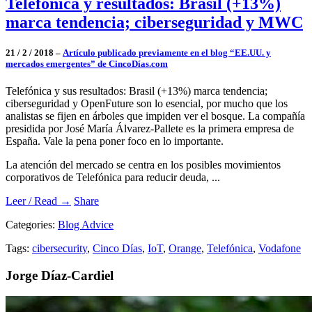
Telefónica y resultados: Brasil (+13%)
marca tendencia; ciberseguridad y MWC
21 / 2 / 2018 –
Artículo publicado previamente en el blog “EE.UU. y
mercados emergentes” de CincoDías.com
Telefónica y sus resultados: Brasil (+13%) marca tendencia;
ciberseguridad y OpenFuture son lo esencial, por mucho que los
analistas se fijen en árboles que impiden ver el bosque. La compañía
presidida por José María Álvarez-Pallete es la primera empresa de
España. Vale la pena poner foco en lo importante.
La atención del mercado se centra en los posibles movimientos
corporativos de Telefónica para reducir deuda, ...
Leer / Read →
Share
Categories:
Blog Advice
Tags:
cibersecurity
,
Cinco Días
,
IoT
,
Orange
,
Telefónica
,
Vodafone
Jorge Díaz-Cardiel