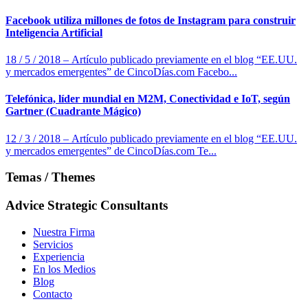
Facebook utiliza millones de fotos de Instagram para construir
Inteligencia Artificial
18 / 5 / 2018 – Artículo publicado previamente en el blog “EE.UU.
y mercados emergentes” de CincoDías.com Facebo...
Telefónica, líder mundial en M2M, Conectividad e IoT, según
Gartner (Cuadrante Mágico)
12 / 3 / 2018 – Artículo publicado previamente en el blog “EE.UU.
y mercados emergentes” de CincoDías.com Te...
Temas / Themes
Advice Strategic Consultants
Nuestra Firma
Servicios
Experiencia
En los Medios
Blog
Contacto