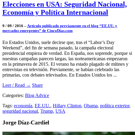
Elecciones en USA: Seguridad Nacional,
Economía y Política Internacional
9 / 09 / 2016 –
Artículo publicado previamente en el blog “EE.UU. y
mercados emergentes” de CincoDías.com
En Estados Unidos, suele decirse que, tras el “Labor’s Day
Weekend”, del fin de semana pasado, la campaña electoral
presidencial empieza de verdad. En España, nos soprende, porque si
nuestras campañas parecen largas, las norteamericanas empezaron
en la primavera de 2015. El verano ha estado plagado de mítines y
entrevistas en televisión. Previamente, se habían celebrado las
primarias, con debates televisados. En Estados Unidos los ...
Leer / Read →
Share
Categories:
Blog Advice
Tags:
economía
,
EE.UU.
,
Hillary Clinton
,
Obama
,
política exterior
,
seguridad nacional
,
Trump
,
USA
Jorge Díaz-Cardiel