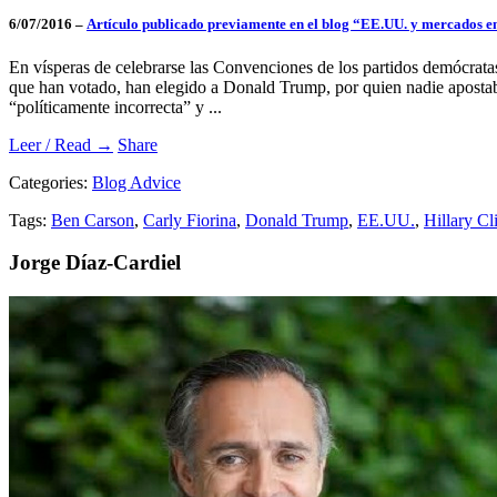
6/07/2016 –
Artículo publicado previamente en el blog “EE.UU. y mercados 
En vísperas de celebrarse las Convenciones de los partidos demócratas 
que han votado, han elegido a Donald Trump, por quien nadie apostaba
“políticamente incorrecta” y ...
Leer / Read →
Share
Categories:
Blog Advice
Tags:
Ben Carson
,
Carly Fiorina
,
Donald Trump
,
EE.UU.
,
Hillary Cl
Jorge Díaz-Cardiel